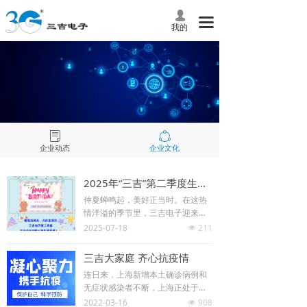
넙
끀
我的
ꂓ
ꁢ
企业动态
企业文化
2025年“三吉”第二季度生日会
仲夏蝉鸣起，美好正当时。在这热
情洋溢的季节里，三吉电子迎来了
温馨与创意交织的第二季度生日
2025-07-18
211
넶
会，同时，“三吉”绘画比赛活动的颁
奖活动也同期展开。让我们一同回
三吉大家庭 齐心抗疫情
顾这场充满欢笑与艺术气息的盛
连日来，上海新增本土确诊病例和
宴！
无症状感染者不断，上海正处于疫
情应急处置最吃劲的阶段。面临新
2022-03-16
908
넶