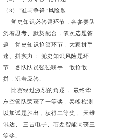
（3）“谁与争锋”风险题
党史知识必答题环节，各参赛队
沉着思考、默契配合，依次选题答
题；党史知识抢答环节，大家拼手
速、拼实力； 党史知识风险题环
节，各队队员强强联手，敢抢敢
拼，沉着应答。
比赛经过激烈的角逐， 最终华
东空管队荣获了一等奖，泰峰检测
以加试题胜出，获得二等奖， 天维
讯达、 三吉电子、芯翌智能同获三
等奖。