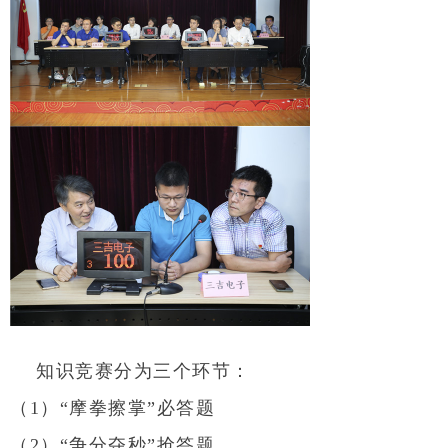
知识竞赛分为三个环节：
（1）“摩拳擦掌”必答题
（2）“争分夺秒”抢答题