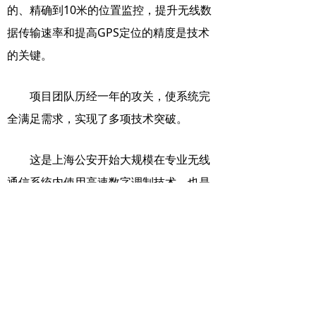
的、精确到10米的位置监控，提升无线数
据传输速率和提高GPS定位的精度是技术
的关键。
项目团队历经一年的攻关，使系统完
全满足需求，实现了多项技术突破。
这是上海公安开始大规模在专业无线
通信系统内使用高速数字调制技术，也是
当时国际领先的GPS无线数传通信系统。
夯实了上海公安在无线通信应用领域排头
兵的重要地位。
2001年10月峰会期间，20辆国宾开道
车辆累计总行程达10万公里，累计定位数