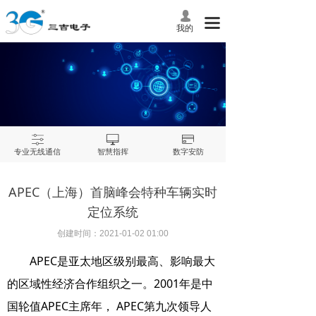
넙
끀
我的
ꀒ
ꀖ
ꀔ
专业无线通信
智慧指挥
数字安防
APEC（上海）首脑峰会特种车辆实时
定位系统
创建时间：
2021-01-02
01:00
APEC是亚太地区级别最高、影响最大
的区域性经济合作组织之一。2001年是中
国轮值APEC主席年， APEC第九次领导人