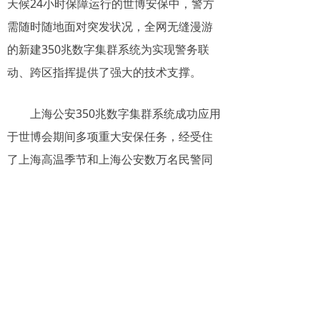
天候24小时保障运行的世博安保中，警方
需随时随地面对突发状况，全网无缝漫游
的新建350兆数字集群系统为实现警务联
动、跨区指挥提供了强大的技术支撑。
上海公安350兆数字集群系统成功应用
于世博会期间多项重大安保任务，经受住
了上海高温季节和上海公安数万名民警同
时使用的严峻考验，满足政府部门之间、
各级指挥中心之间的通信指挥调度需求，
全面提升指挥通信能力，为世博会和整个
上海的安保和调度提供全方位保障。
2010年上海世博会的主题是“城市，让
生活更美好。”近年来，随着上海城市建设